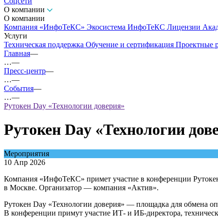
Соцсети
О компании
О компании
Компания «ИнфоТеКС»
Экосистема ИнфоТеКС
Лицензии
Ака
Услуги
Техническая поддержка
Обучение и сертификация
Проектные 
Главная
—
…
—
Пресс-центр
—
…
—
События
—
…
—
Рутокен Day «Технологии доверия»
Рутокен Day «Технологии дов
Мероприятия
10 Апр 2026
Компания «ИнфоТеКС» примет участие в конференции Рутокен
в Москве. Организатор — компания «Актив».
Рутокен Day «Технологии доверия» — площадка для обмена о
В конференции примут участие ИТ- и ИБ-директора, техническ