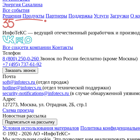
Энергия Сахалина
Все события
Решения
Продукты
Партнeры
Поддержка
Услуги
Загрузки
О к
ИнфоТеКС — ведущий отечественный разработчик и производ
Все соцсети компании
Контакты
Телефон
8 (800) 250-0-260
Звонок по России бесплатно (кроме Москвы)
+7 (495) 737-61-92
Заказать звонок
Почта
soft@infotecs.ru
(отдел продаж)
hotline@infotecs.ru
(отдел технической поддержки)
security-notifications@infotecs.ru
(в случае обнаруженной уязвим
Адрес
127273, Москва, ул. Отрадная, 2Б, стр.1
Схема проезда
Новостная рассылка
Подписаться на рассылку
Условия использования материалов
Политика конфиденциальн
© 1992 - 2026 АО «ИнфоТеКС»
Мы используем cookie. Это позволяет нам анализировать взаим