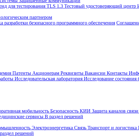
 системы
Защищенные коммуникации
енд для тестирования TLS 1.3
Тестовый удостоверяющий центр
нологическим партнером
а разработки безопасного программного обеспечения
Соглашение
демия
Патенты
Акционерам
Реквизиты
Вакансии
Контакты
Инф
работы
Исследовательская лаборатория
Исследование состояния
оративная мобильность
Безопасность КИИ
Защита каналов связ
едицинские сервисы
В раздел решений
ромышленность
Электроэнергетика
Связь
Транспорт и логистика
 раздел решений