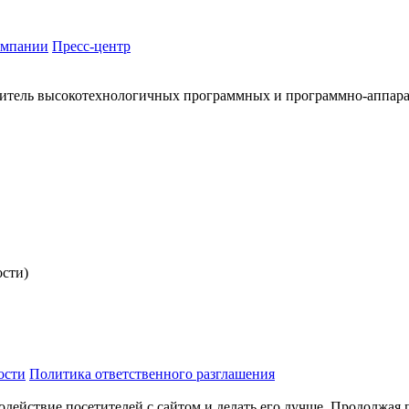
омпании
Пресс-центр
итель высокотехнологичных программных и программно-аппар
ости)
ости
Политика ответственного разглашения
одействие посетителей с сайтом и делать его лучше. Продолжая 