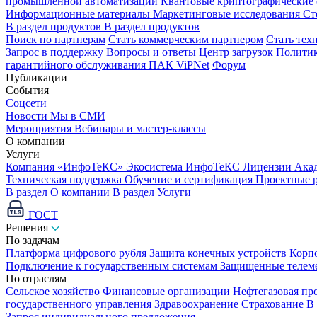
промышленной автоматизации
Квантовые криптографические
Информационные материалы
Маркетинговые исследования
Ст
В раздел продуктов
В раздел продуктов
Поиск по партнерам
Стать коммерческим партнером
Стать тех
Запрос в поддержку
Вопросы и ответы
Центр загрузок
Политик
гарантийного обслуживания ПАК ViPNet
Форум
Публикации
События
Соцсети
Новости
Мы в СМИ
Мероприятия
Вебинары и мастер-классы
О компании
Услуги
Компания «ИнфоТеКС»
Экосистема ИнфоТеКС
Лицензии
Ака
Техническая поддержка
Обучение и сертификация
Проектные 
В раздел О компании
В раздел Услуги
ГОСТ
Решения
По задачам
Платформа цифрового рубля
Защита конечных устройств
Корп
Подключение к государственным системам
Защищенные телем
По отраслям
Сельское хозяйство
Финансовые организации
Нефтегазовая п
государственного управления
Здравоохранение
Страхование
В
Запрос индивидуального предложения