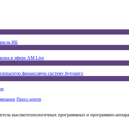
расль ИБ
окина в эфире AM Live
безопасную финансовую систему будущего
ре
омпании
Пресс-центр
итель высокотехнологичных программных и программно-аппар