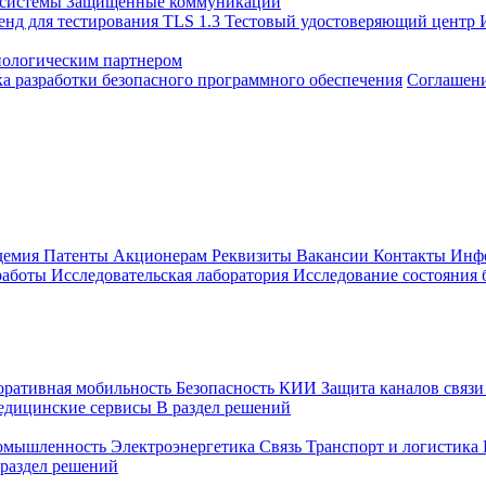
 системы
Защищенные коммуникации
енд для тестирования TLS 1.3
Тестовый удостоверяющий центр
нологическим партнером
а разработки безопасного программного обеспечения
Соглашение
демия
Патенты
Акционерам
Реквизиты
Вакансии
Контакты
Инф
работы
Исследовательская лаборатория
Исследование состояния
оративная мобильность
Безопасность КИИ
Защита каналов связ
едицинские сервисы
В раздел решений
ромышленность
Электроэнергетика
Связь
Транспорт и логистика
 раздел решений