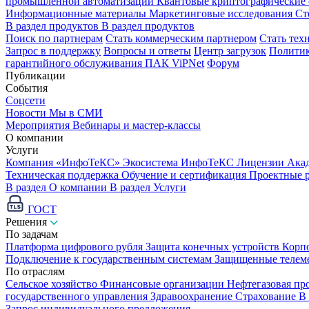
промышленной автоматизации
Квантовые криптографические
Информационные материалы
Маркетинговые исследования
Ст
В раздел продуктов
В раздел продуктов
Поиск по партнерам
Стать коммерческим партнером
Стать тех
Запрос в поддержку
Вопросы и ответы
Центр загрузок
Политик
гарантийного обслуживания ПАК ViPNet
Форум
Публикации
События
Соцсети
Новости
Мы в СМИ
Мероприятия
Вебинары и мастер-классы
О компании
Услуги
Компания «ИнфоТеКС»
Экосистема ИнфоТеКС
Лицензии
Ака
Техническая поддержка
Обучение и сертификация
Проектные 
В раздел О компании
В раздел Услуги
ГОСТ
Решения
По задачам
Платформа цифрового рубля
Защита конечных устройств
Корп
Подключение к государственным системам
Защищенные телем
По отраслям
Сельское хозяйство
Финансовые организации
Нефтегазовая п
государственного управления
Здравоохранение
Страхование
В
Запрос индивидуального предложения