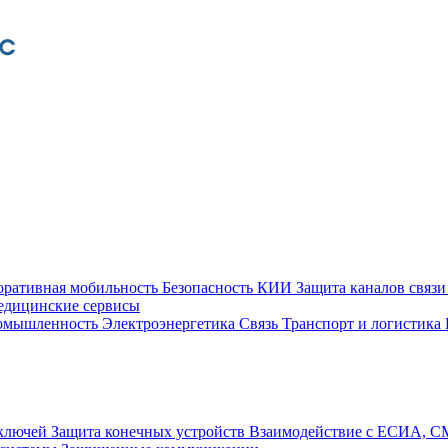
оративная мобильность
Безопасность КИИ
Защита каналов связ
едицинские сервисы
ромышленность
Электроэнергетика
Связь
Транспорт и логистика
 ключей
Защита конечных устройств
Взаимодействие с ЕСИА, 