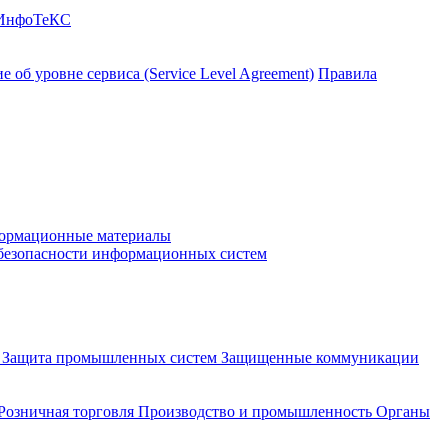
 ИнфоТеКС
 об уровне сервиса (Service Level Agreement)
Правила
ормационные материалы
 безопасности информационных систем
и
Защита промышленных систем
Защищенные коммуникации
Розничная торговля
Производство и промышленность
Органы