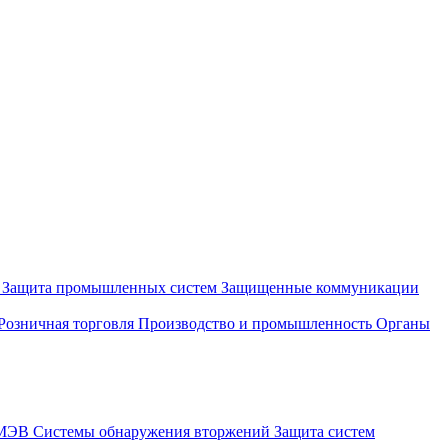
и
Защита промышленных систем
Защищенные коммуникации
Розничная торговля
Производство и промышленность
Органы
СМЭВ
Системы обнаружения вторжений
Защита систем