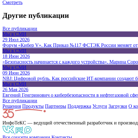
Смотреть
Другие публикации
Все публикации
Мы в СМИ
29 Июл 2026
Форум «Кибер V». Как Приказ №117 ФСТЭК России меняет от
Мы в СМИ
18 Июн 2026
«Безопасность начинается с каждого устройства». Марина Сор
Мы в СМИ
09 Июн 2026
NBJ: Цифровой рубль. Как российские ИТ-компании создают 
Мы в СМИ
26 Мая 2026
Евгений Генгринович о кибербезопасности в нефтегазовой сфе
Все публикации
Решения
Продукты
Партнeры
Поддержка
Услуги
Загрузки
О к
ИнфоТеКС — ведущий отечественный разработчик и производ
Все соцсети компании
Контакты