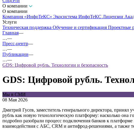
Соцсети
О компании
О компании
Компания «ИнфоТеКС»
Экосистема ИнфоТеКС
Лицензии
Ака
Услуги
Техническая поддержка
Обучение и сертификация
Проектные 
Главная
—
…
—
Пресс-центр
—
…
—
Публикации
—
…
—
GDS: Цифровой рубль. Технологии и безопасность
GDS: Цифровой рубль. Технол
Мы в СМИ
08 Мая 2026
Дмитрий Гусев, заместитель генерального директора, принял 
рубль как новую технологическую платформу: насколько она го
подробно разобрали процесс подключения банков к платформе
взаимодействия с АБС, CRM и антифрод-решениями, а также т