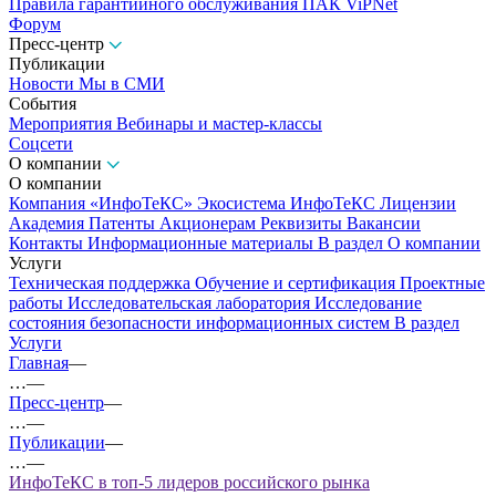
Правила гарантийного обслуживания ПАК ViPNet
Форум
Пресс-центр
Публикации
Новости
Мы в СМИ
События
Мероприятия
Вебинары и мастер-классы
Соцсети
О компании
О компании
Компания «ИнфоТеКС»
Экосистема ИнфоТеКС
Лицензии
Академия
Патенты
Акционерам
Реквизиты
Вакансии
Контакты
Информационные материалы
В раздел О компании
Услуги
Техническая поддержка
Обучение и сертификация
Проектные
работы
Исследовательская лаборатория
Исследование
состояния безопасности информационных систем
В раздел
Услуги
Главная
—
…
—
Пресс-центр
—
…
—
Публикации
—
…
—
ИнфоТеКС в топ-5 лидеров российского рынка