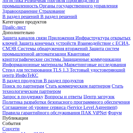
логистика
Розничная торговля
Производство и
промышленность
Органы государственного управления
Здравоохранение
Страхование
В раздел решений
В раздел решений
Категории продуктов
Прайс-лист
Дополнительно
Защита каналов связи
Приложения
Инфраструктура открытых
ключей
Защита конечных устройств
Взаимодействие с ЕСИА,
СМЭВ
Системы обнаружения вторжений
Защита систем
промышленной автоматизации
Квантовые
криптографические системы
Защищенные коммуникации
Информационные материалы
Маркетинговые исследования
Стенд для тестирования TLS 1.3
Тестовый удостоверяющий
центр ИнфоТеКС
В раздел продуктов
В раздел продуктов
Поиск по партнерам
Стать коммерческим партнером
Стать
технологическим партнером
Запрос в поддержку
Вопросы и ответы
Центр загрузок
Политика разработки безопасного программного обеспечения
Соглашение об уровне сервиса (Service Level Agreement)
Правила гарантийного обслуживания ПАК ViPNet
Форум
Публикации
События
Соцсети