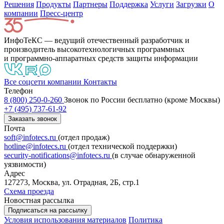
Решения
Продукты
Партнeры
Поддержка
Услуги
Загрузки
О
компании
Пресс-центр
ИнфоТеКС — ведущий отечественный разработчик и
производитель высокотехнологичных программных
и программно-аппаратных средств защиты информации
Все соцсети компании
Контакты
Телефон
8 (800) 250-0-260
Звонок по России бесплатно (кроме Москвы)
+7 (495) 737-61-92
Заказать звонок
Почта
soft@infotecs.ru
(отдел продаж)
hotline@infotecs.ru
(отдел технической поддержки)
security-notifications@infotecs.ru
(в случае обнаруженной
уязвимости)
Адрес
127273, Москва, ул. Отрадная, 2Б, стр.1
Схема проезда
Новостная рассылка
Подписаться на рассылку
Условия использования материалов
Политика