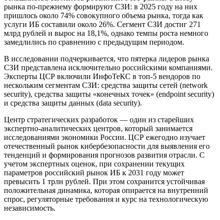
рынка по-прежнему формируют СЗИ: в 2025 году на них
пришлось около 74% совокупного объема рынка, тогда как
услуги ИБ составили около 26%. Сегмент СЗИ достиг 271
млрд рублей и вырос на 18,1%, однако темпы роста немного
замедлились по сравнению с предыдущим периодом.
В исследовании подчеркивается, что пятерка лидеров рынка
СЗИ представлена исключительно российскими компаниями.
Эксперты ЦСР включили ИнфоТеКС в топ-5 вендоров по
нескольким сегментам СЗИ: средства защиты сетей (network
security), средства защиты «конечных точек» (endpoint security)
и средства защиты данных (data security).
Центр стратегических разработок — один из старейших
экспертно-аналитических центров, который занимается
исследованиями экономики России. ЦСР ежегодно изучает
отечественный рынок кибербезопасности для выявления его
тенденций и формирования прогнозов развития отрасли. С
учетом экспертных оценок, при сохранении текущих
параметров российский рынок ИБ к 2031 году может
превысить 1 трлн рублей. При этом сохранится устойчивая
положительная динамика, которая опирается на внутренний
спрос, регуляторные требования и курс на технологическую
независимость.