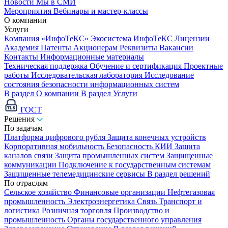
Новости
Мы в СМИ
Мероприятия
Вебинары и мастер-классы
О компании
Услуги
Компания «ИнфоТеКС»
Экосистема ИнфоТеКС
Лицензии
Академия
Патенты
Акционерам
Реквизиты
Вакансии
Контакты
Информационные материалы
Техническая поддержка
Обучение и сертификация
Проектные
работы
Исследовательская лаборатория
Исследование
состояния безопасности информационных систем
В раздел О компании
В раздел Услуги
ГОСТ
Решения
По задачам
Платформа цифрового рубля
Защита конечных устройств
Корпоративная мобильность
Безопасность КИИ
Защита
каналов связи
Защита промышленных систем
Защищенные
коммуникации
Подключение к государственным системам
Защищенные телемедицинские сервисы
В раздел решений
По отраслям
Сельское хозяйство
Финансовые организации
Нефтегазовая
промышленность
Электроэнергетика
Связь
Транспорт и
логистика
Розничная торговля
Производство и
промышленность
Органы государственного управления