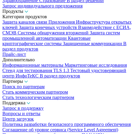
Здравоохранение
Страхование
В раздел решений
Запрос индивидуального предложения
Продукты
Категории продуктов
Защита каналов связи
Приложения
Инфраструктура открытых
ключей
Защита конечных устройств
Взаимодействие с ЕСИА,
СМЭВ
Системы обнаружения вторжений
Защита систем
промышленной автоматизации
Квантовые
криптографические системы
Защищенные коммуникации
В
раздел продуктов
Прайс-лист
Дополнительно
Информационные материалы
Маркетинговые исследования
Стенд для тестирования TLS 1.3
Тестовый удостоверяющий
центр ИнфоТеКС
В раздел продуктов
Партнеры
Поиск по партнерам
Стать коммерческим партнером
Стать технологическим партнером
Поддержка
Запрос в поддержку
Вопросы и ответы
Центр загрузок
Политика разработки безопасного программного обеспечения
Соглашение об уровне сервиса (Service Level Agreement)