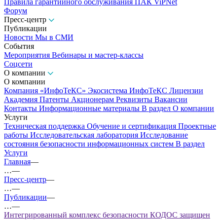
Правила гарантийного обслуживания ПАК ViPNet
Форум
Пресс-центр
Публикации
Новости
Мы в СМИ
События
Мероприятия
Вебинары и мастер-классы
Соцсети
О компании
О компании
Компания «ИнфоТеКС»
Экосистема ИнфоТеКС
Лицензии
Академия
Патенты
Акционерам
Реквизиты
Вакансии
Контакты
Информационные материалы
В раздел О компании
Услуги
Техническая поддержка
Обучение и сертификация
Проектные
работы
Исследовательская лаборатория
Исследование
состояния безопасности информационных систем
В раздел
Услуги
Главная
—
…
—
Пресс-центр
—
…
—
Публикации
—
…
—
Интегрированный комплекс безопасности КОДОС защищен