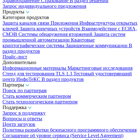
Здравоохранение
Страхование
В раздел решений
Запрос индивидуального предложения
Продукты
Категории продуктов
Защита каналов связи
Приложения
Инфраструктура открытых
ключей
Защита конечных устройств
Взаимодействие с ЕСИА,
СМЭВ
Системы обнаружения вторжений
Защита систем
промышленной автоматизации
Квантовые
криптографические системы
Защищенные коммуникации
В
раздел продуктов
Прайс-лист
Дополнительно
Информационные материалы
Маркетинговые исследования
Стенд для тестирования TLS 1.3
Тестовый удостоверяющий
центр ИнфоТеКС
В раздел продуктов
Партнеры
Поиск по партнерам
Стать коммерческим партнером
Стать технологическим партнером
Поддержка
Запрос в поддержку
Вопросы и ответы
Центр загрузок
Политика разработки безопасного программного обеспечения
Соглашение об уровне сервиса (Service Level Agreement)