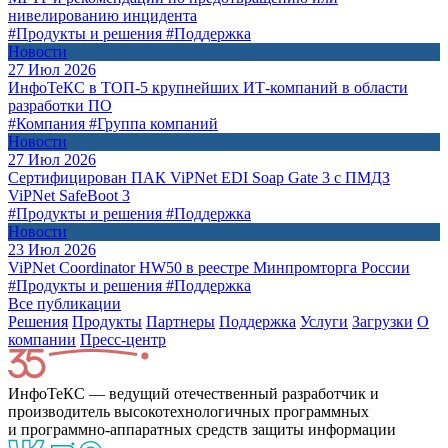
нивелированию инцидента
#Продукты и решения
#Поддержка
Новости
27 Июл 2026
ИнфоТеКС в ТОП-5 крупнейших ИТ-компаний в области
разработки ПО
#Компания
#Группа компаний
Новости
27 Июл 2026
Сертифицирован ПАК ViPNet EDI Soap Gate 3 с ПМДЗ
ViPNet SafeBoot 3
#Продукты и решения
#Поддержка
Новости
23 Июл 2026
ViPNet Coordinator HW50 в реестре Минпромторга России
#Продукты и решения
#Поддержка
Все публикации
Решения
Продукты
Партнeры
Поддержка
Услуги
Загрузки
О
компании
Пресс-центр
ИнфоТеКС — ведущий отечественный разработчик и
производитель высокотехнологичных программных
и программно-аппаратных средств защиты информации