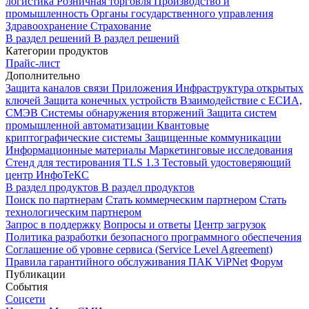
логистика
Розничная торговля
Производство и
промышленность
Органы государственного управления
Здравоохранение
Страхование
В раздел решений
В раздел решений
Категории продуктов
Прайс-лист
Дополнительно
Защита каналов связи
Приложения
Инфраструктура открытых
ключей
Защита конечных устройств
Взаимодействие с ЕСИА,
СМЭВ
Системы обнаружения вторжений
Защита систем
промышленной автоматизации
Квантовые
криптографические системы
Защищенные коммуникации
Информационные материалы
Маркетинговые исследования
Стенд для тестирования TLS 1.3
Тестовый удостоверяющий
центр ИнфоТеКС
В раздел продуктов
В раздел продуктов
Поиск по партнерам
Стать коммерческим партнером
Стать
технологическим партнером
Запрос в поддержку
Вопросы и ответы
Центр загрузок
Политика разработки безопасного программного обеспечения
Соглашение об уровне сервиса (Service Level Agreement)
Правила гарантийного обслуживания ПАК ViPNet
Форум
Публикации
События
Соцсети