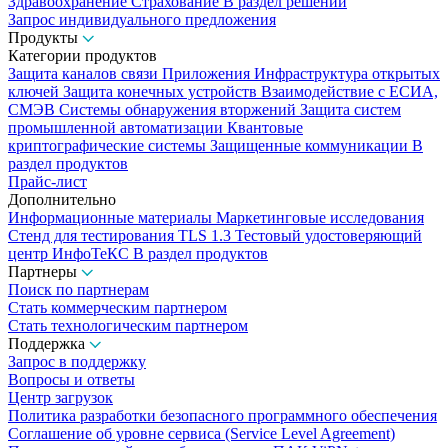
Здравоохранение
Страхование
В раздел решений
Запрос индивидуального предложения
Продукты
Категории продуктов
Защита каналов связи
Приложения
Инфраструктура открытых
ключей
Защита конечных устройств
Взаимодействие с ЕСИА,
СМЭВ
Системы обнаружения вторжений
Защита систем
промышленной автоматизации
Квантовые
криптографические системы
Защищенные коммуникации
В
раздел продуктов
Прайс-лист
Дополнительно
Информационные материалы
Маркетинговые исследования
Стенд для тестирования TLS 1.3
Тестовый удостоверяющий
центр ИнфоТеКС
В раздел продуктов
Партнеры
Поиск по партнерам
Стать коммерческим партнером
Стать технологическим партнером
Поддержка
Запрос в поддержку
Вопросы и ответы
Центр загрузок
Политика разработки безопасного программного обеспечения
Соглашение об уровне сервиса (Service Level Agreement)