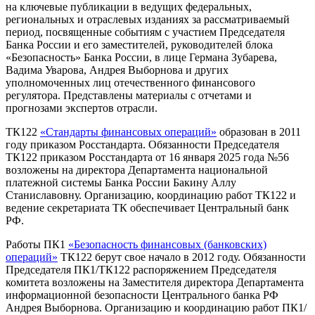
на ключевые публикации в ведущих федеральных,
региональных и отраслевых изданиях за рассматриваемый
период, посвященные событиям с участием Председателя
Банка России и его заместителей, руководителей блока
«Безопасность» Банка России, в лице Германа Зубарева,
Вадима Уварова, Андрея Выборнова и других
уполномоченных лиц отечественного финансового
регулятора. Представлены материалы с отчетами и
прогнозами экспертов отрасли.
ТК122
«Стандарты финансовых операций»
образован в 2011
году приказом Росстандарта. Обязанности Председателя
ТК122 приказом Росстандарта от 16 января 2025 года №56
возложены на директора Департамента национальной
платежной системы Банка России Бакину Аллу
Станиславовну. Организацию, координацию работ ТК122 и
ведение секретариата ТК обеспечивает Центральный банк
РФ.
Работы ПК1
«Безопасность финансовых (банковских)
операций»
ТК122 берут свое начало в 2012 году. Обязанности
Председателя ПК1/ТК122 распоряжением Председателя
комитета возложены на Заместителя директора Департамента
информационной безопасности Центрального банка РФ
Андрея Выборнова. Организацию и координацию работ ПК1/