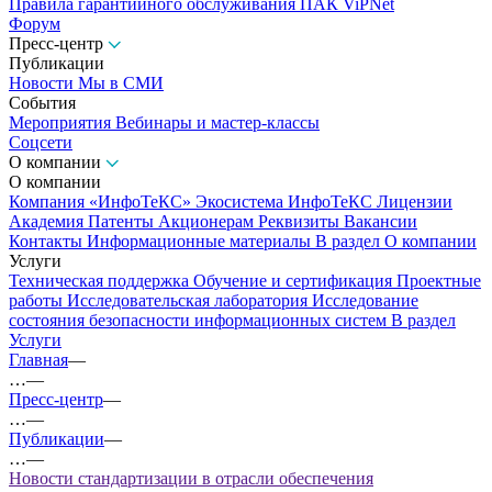
Правила гарантийного обслуживания ПАК ViPNet
Форум
Пресс-центр
Публикации
Новости
Мы в СМИ
События
Мероприятия
Вебинары и мастер-классы
Соцсети
О компании
О компании
Компания «ИнфоТеКС»
Экосистема ИнфоТеКС
Лицензии
Академия
Патенты
Акционерам
Реквизиты
Вакансии
Контакты
Информационные материалы
В раздел О компании
Услуги
Техническая поддержка
Обучение и сертификация
Проектные
работы
Исследовательская лаборатория
Исследование
состояния безопасности информационных систем
В раздел
Услуги
Главная
—
…
—
Пресс-центр
—
…
—
Публикации
—
…
—
Новости стандартизации в отрасли обеспечения