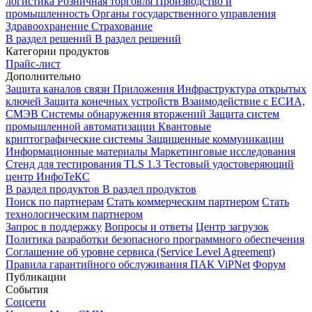
логистика
Розничная торговля
Производство и
промышленность
Органы государственного управления
Здравоохранение
Страхование
В раздел решений
В раздел решений
Категории продуктов
Прайс-лист
Дополнительно
Защита каналов связи
Приложения
Инфраструктура открытых
ключей
Защита конечных устройств
Взаимодействие с ЕСИА,
СМЭВ
Системы обнаружения вторжений
Защита систем
промышленной автоматизации
Квантовые
криптографические системы
Защищенные коммуникации
Информационные материалы
Маркетинговые исследования
Стенд для тестирования TLS 1.3
Тестовый удостоверяющий
центр ИнфоТеКС
В раздел продуктов
В раздел продуктов
Поиск по партнерам
Стать коммерческим партнером
Стать
технологическим партнером
Запрос в поддержку
Вопросы и ответы
Центр загрузок
Политика разработки безопасного программного обеспечения
Соглашение об уровне сервиса (Service Level Agreement)
Правила гарантийного обслуживания ПАК ViPNet
Форум
Публикации
События
Соцсети