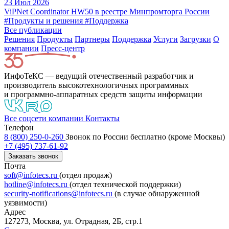
23 Июл 2026
ViPNet Coordinator HW50 в реестре Минпромторга России
#Продукты и решения
#Поддержка
Все публикации
Решения
Продукты
Партнeры
Поддержка
Услуги
Загрузки
О
компании
Пресс-центр
ИнфоТеКС — ведущий отечественный разработчик и
производитель высокотехнологичных программных
и программно-аппаратных средств защиты информации
Все соцсети компании
Контакты
Телефон
8 (800) 250-0-260
Звонок по России бесплатно (кроме Москвы)
+7 (495) 737-61-92
Заказать звонок
Почта
soft@infotecs.ru
(отдел продаж)
hotline@infotecs.ru
(отдел технической поддержки)
security-notifications@infotecs.ru
(в случае обнаруженной
уязвимости)
Адрес
127273, Москва, ул. Отрадная, 2Б, стр.1