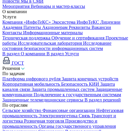
Новости
Мы в СМИ
Мероприятия
Вебинары и мастер-классы
О компании
Услуги
Компания «ИнфоТеКС»
Экосистема ИнфоТеКС
Лицензии
Академия
Патенты
Акционерам
Реквизиты
Вакансии
Контакты
Информационные материалы
Техническая поддержка
Обучение и сертификация
Проектные
работы
Исследовательская лаборатория
Исследование
состояния безопасности информационных систем
В раздел О компании
В раздел Услуги
ГОСТ
Решения
По задачам
Платформа цифрового рубля
Защита конечных устройств
Корпоративная мобильность
Безопасность КИИ
Защита
каналов связи
Защита промышленных систем
Защищенные
коммуникации
Подключение к государственным системам
Защищенные телемедицинские сервисы
В раздел решений
По отраслям
Сельское хозяйство
Финансовые организации
Нефтегазовая
промышленность
Электроэнергетика
Связь
Транспорт и
логистика
Розничная торговля
Производство и
промышленность
Органы государственного управления