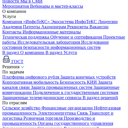
Новости
Мы в СМИ
Мероприятия
Вебинары и мастер-классы
О компании
Услуги
Компания «ИнфоТеКС»
Экосистема ИнфоТеКС
Лицензии
Академия
Патенты
Акционерам
Реквизиты
Вакансии
Контакты
Информационные материалы
Техническая поддержка
Обучение и сертификация
Проектные
работы
Исследовательская лаборатория
Исследование
состояния безопасности информационных систем
В раздел О компании
В раздел Услуги
ГОСТ
Решения
По задачам
Платформа цифрового рубля
Защита конечных устройств
Корпоративная мобильность
Безопасность КИИ
Защита
каналов связи
Защита промышленных систем
Защищенные
коммуникации
Подключение к государственным системам
Защищенные телемедицинские сервисы
В раздел решений
По отраслям
Сельское хозяйство
Финансовые организации
Нефтегазовая
промышленность
Электроэнергетика
Связь
Транспорт и
логистика
Розничная торговля
Производство и
промышленность
Органы государственного управления