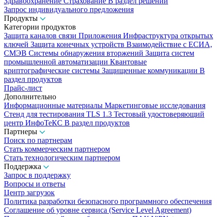
Здравоохранение
Страхование
В раздел решений
Запрос индивидуального предложения
Продукты
Категории продуктов
Защита каналов связи
Приложения
Инфраструктура открытых
ключей
Защита конечных устройств
Взаимодействие с ЕСИА,
СМЭВ
Системы обнаружения вторжений
Защита систем
промышленной автоматизации
Квантовые
криптографические системы
Защищенные коммуникации
В
раздел продуктов
Прайс-лист
Дополнительно
Информационные материалы
Маркетинговые исследования
Стенд для тестирования TLS 1.3
Тестовый удостоверяющий
центр ИнфоТеКС
В раздел продуктов
Партнеры
Поиск по партнерам
Стать коммерческим партнером
Стать технологическим партнером
Поддержка
Запрос в поддержку
Вопросы и ответы
Центр загрузок
Политика разработки безопасного программного обеспечения
Соглашение об уровне сервиса (Service Level Agreement)