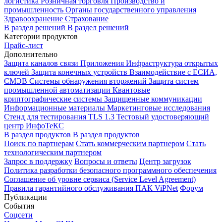
логистика
Розничная торговля
Производство и
промышленность
Органы государственного управления
Здравоохранение
Страхование
В раздел решений
В раздел решений
Категории продуктов
Прайс-лист
Дополнительно
Защита каналов связи
Приложения
Инфраструктура открытых
ключей
Защита конечных устройств
Взаимодействие с ЕСИА,
СМЭВ
Системы обнаружения вторжений
Защита систем
промышленной автоматизации
Квантовые
криптографические системы
Защищенные коммуникации
Информационные материалы
Маркетинговые исследования
Стенд для тестирования TLS 1.3
Тестовый удостоверяющий
центр ИнфоТеКС
В раздел продуктов
В раздел продуктов
Поиск по партнерам
Стать коммерческим партнером
Стать
технологическим партнером
Запрос в поддержку
Вопросы и ответы
Центр загрузок
Политика разработки безопасного программного обеспечения
Соглашение об уровне сервиса (Service Level Agreement)
Правила гарантийного обслуживания ПАК ViPNet
Форум
Публикации
События
Соцсети