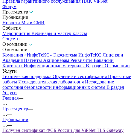
Правила гарантийного обслуживания ПАК ViPNet
Форум
Пресс-центр
Публикации
Новости
Мы в СМИ
События
Мероприятия
Вебинары и мастер-классы
Соцсети
О компании
О компании
Компания «ИнфоТеКС»
Экосистема ИнфоТеКС
Лицензии
Академия
Патенты
Акционерам
Реквизиты
Вакансии
Контакты
Информационные материалы
В раздел О компании
Услуги
Техническая поддержка
Обучение и сертификация
Проектные
работы
Исследовательская лаборатория
Исследование
состояния безопасности информационных систем
В раздел
Услуги
Главная
—
…
—
Пресс-центр
—
…
—
Публикации
—
…
—
Получен сертификат ФСБ России для ViPNet TLS Gateway