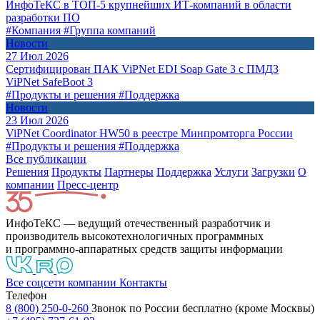
ИнфоТеКС в ТОП-5 крупнейших ИТ-компаний в области
разработки ПО
#Компания
#Группа компаний
Новости
27 Июл 2026
Сертифицирован ПАК ViPNet EDI Soap Gate 3 с ПМДЗ
ViPNet SafeBoot 3
#Продукты и решения
#Поддержка
Новости
23 Июл 2026
ViPNet Coordinator HW50 в реестре Минпромторга России
#Продукты и решения
#Поддержка
Все публикации
Решения
Продукты
Партнeры
Поддержка
Услуги
Загрузки
О
компании
Пресс-центр
ИнфоТеКС — ведущий отечественный разработчик и
производитель высокотехнологичных программных
и программно-аппаратных средств защиты информации
Все соцсети компании
Контакты
Телефон
8 (800) 250-0-260
Звонок по России бесплатно (кроме Москвы)