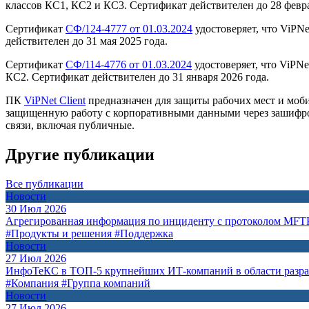
классов КС1, КС2 и КС3. Сертификат действителен до 28 февра
Сертификат
СФ/124-4777 от 01.03.2024
удостоверяет, что ViPN
действителен до 31 мая 2025 года.
Сертификат
СФ/114-4776 от 01.03.2024
удостоверяет, что ViPNe
КС2. Сертификат действителен до 31 января 2026 года.
ПК
ViPNet Client
предназначен для защиты рабочих мест и моб
защищенную работу с корпоративными данными через зашифров
связи, включая публичные.
Другие публикации
Все публикации
Новости
30 Июл 2026
Агрегированная информация по инциденту с протоколом MFT
#Продукты и решения
#Поддержка
Новости
27 Июл 2026
ИнфоТеКС в ТОП-5 крупнейших ИТ-компаний в области разр
#Компания
#Группа компаний
Новости
27 Июл 2026