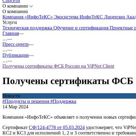
Соцсети
О компании
О компании
Компания «ИнфоТеКС»
Экосистема ИнфоТеКС
Лицензии
Ака
Услуги
Техническая поддержка
Обучение и сертификация
Проектные 
Главная
—
…
—
Пресс-центр
—
…
—
Публикации
—
…
—
Получены сертификаты ФСБ России на ViPNet Client
Получены сертификаты ФСБ Ро
Новости
#Продукты и решения
#Поддержка
14 Мар 2024
Компания «ИнфоТеКС» объявляет о получении новых сертифика
Сертификат
СФ/124-4778 от 05.03.2024
удостоверяет, что ViPN
КС2 и КС3 для исполнений 1, 2 и 3 соответственно и требован