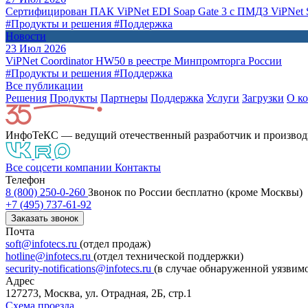
Сертифицирован ПАК ViPNet EDI Soap Gate 3 с ПМДЗ ViPNet S
#Продукты и решения
#Поддержка
Новости
23 Июл 2026
ViPNet Coordinator HW50 в реестре Минпромторга России
#Продукты и решения
#Поддержка
Все публикации
Решения
Продукты
Партнeры
Поддержка
Услуги
Загрузки
О к
ИнфоТеКС — ведущий отечественный разработчик и производ
Все соцсети компании
Контакты
Телефон
8 (800) 250-0-260
Звонок по России бесплатно (кроме Москвы)
+7 (495) 737-61-92
Заказать звонок
Почта
soft@infotecs.ru
(отдел продаж)
hotline@infotecs.ru
(отдел технической поддержки)
security-notifications@infotecs.ru
(в случае обнаруженной уязвим
Адрес
127273, Москва, ул. Отрадная, 2Б, стр.1
Схема проезда