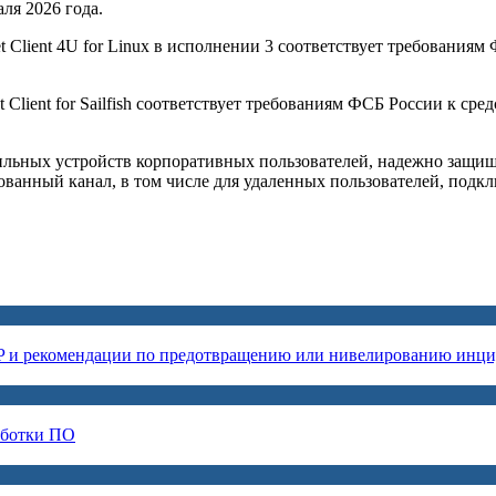
ля 2026 года.
et Client 4U for Linux в исполнении 3 соответствует требовани
t Client for Sailfish соответствует требованиям ФСБ России к 
ильных устройств корпоративных пользователей, надежно защища
анный канал, в том числе для удаленных пользователей, подк
P и рекомендации по предотвращению или нивелированию инци
аботки ПО