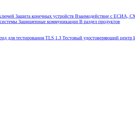
 ключей
Защита конечных устройств
Взаимодействие с ЕСИА, 
 системы
Защищенные коммуникации
В раздел продуктов
енд для тестирования TLS 1.3
Тестовый удостоверяющий цент