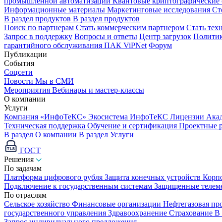
промышленной автоматизации
Квантовые криптографические
Информационные материалы
Маркетинговые исследования
Ст
В раздел продуктов
В раздел продуктов
Поиск по партнерам
Стать коммерческим партнером
Стать тех
Запрос в поддержку
Вопросы и ответы
Центр загрузок
Политик
гарантийного обслуживания ПАК ViPNet
Форум
Публикации
События
Соцсети
Новости
Мы в СМИ
Мероприятия
Вебинары и мастер-классы
О компании
Услуги
Компания «ИнфоТеКС»
Экосистема ИнфоТеКС
Лицензии
Ака
Техническая поддержка
Обучение и сертификация
Проектные 
В раздел О компании
В раздел Услуги
ГОСТ
Решения
По задачам
Платформа цифрового рубля
Защита конечных устройств
Корп
Подключение к государственным системам
Защищенные телем
По отраслям
Сельское хозяйство
Финансовые организации
Нефтегазовая п
государственного управления
Здравоохранение
Страхование
В
Запрос индивидуального предложения