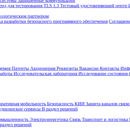
 системы
Защищенные коммуникации
енд для тестирования TLS 1.3
Тестовый удостоверяющий центр
нологическим партнером
а разработки безопасного программного обеспечения
Соглашение
демия
Патенты
Акционерам
Реквизиты
Вакансии
Контакты
Инф
работы
Исследовательская лаборатория
Исследование состояния
оративная мобильность
Безопасность КИИ
Защита каналов связ
едицинские сервисы
В раздел решений
ромышленность
Электроэнергетика
Связь
Транспорт и логистика
 раздел решений