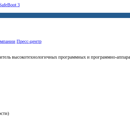
afeBoot 3
омпании
Пресс-центр
итель высокотехнологичных программных и программно-аппар
ости)