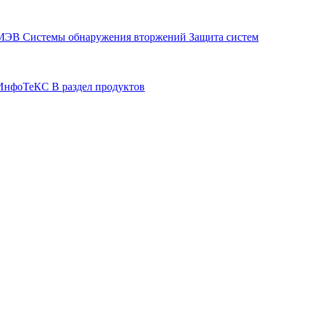
СМЭВ
Системы обнаружения вторжений
Защита систем
р ИнфоТеКС
В раздел продуктов