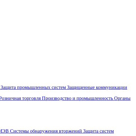
и
Защита промышленных систем
Защищенные коммуникации
Розничная торговля
Производство и промышленность
Органы
СМЭВ
Системы обнаружения вторжений
Защита систем