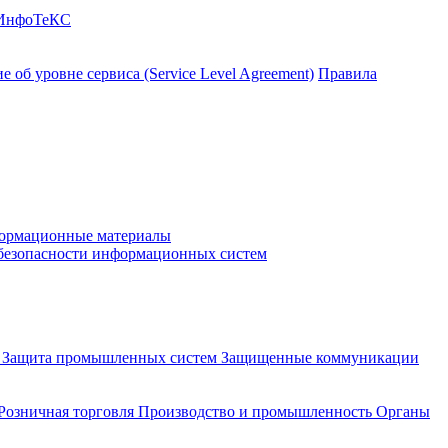
 ИнфоТеКС
 об уровне сервиса (Service Level Agreement)
Правила
ормационные материалы
 безопасности информационных систем
и
Защита промышленных систем
Защищенные коммуникации
Розничная торговля
Производство и промышленность
Органы