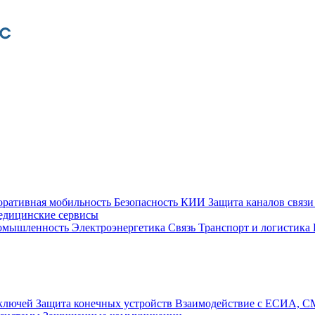
оративная мобильность
Безопасность КИИ
Защита каналов связ
едицинские сервисы
ромышленность
Электроэнергетика
Связь
Транспорт и логистика
 ключей
Защита конечных устройств
Взаимодействие с ЕСИА, 