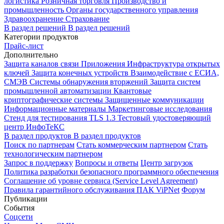
логистика
Розничная торговля
Производство и
промышленность
Органы государственного управления
Здравоохранение
Страхование
В раздел решений
В раздел решений
Категории продуктов
Прайс-лист
Дополнительно
Защита каналов связи
Приложения
Инфраструктура открытых
ключей
Защита конечных устройств
Взаимодействие с ЕСИА,
СМЭВ
Системы обнаружения вторжений
Защита систем
промышленной автоматизации
Квантовые
криптографические системы
Защищенные коммуникации
Информационные материалы
Маркетинговые исследования
Стенд для тестирования TLS 1.3
Тестовый удостоверяющий
центр ИнфоТеКС
В раздел продуктов
В раздел продуктов
Поиск по партнерам
Стать коммерческим партнером
Стать
технологическим партнером
Запрос в поддержку
Вопросы и ответы
Центр загрузок
Политика разработки безопасного программного обеспечения
Соглашение об уровне сервиса (Service Level Agreement)
Правила гарантийного обслуживания ПАК ViPNet
Форум
Публикации
События
Соцсети