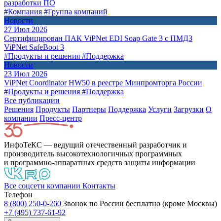
разработки ПО
#Компания
#Группа компаний
Новости
27 Июл 2026
Сертифицирован ПАК ViPNet EDI Soap Gate 3 с ПМДЗ
ViPNet SafeBoot 3
#Продукты и решения
#Поддержка
Новости
23 Июл 2026
ViPNet Coordinator HW50 в реестре Минпромторга России
#Продукты и решения
#Поддержка
Все публикации
Решения
Продукты
Партнeры
Поддержка
Услуги
Загрузки
О
компании
Пресс-центр
ИнфоТеКС — ведущий отечественный разработчик и
производитель высокотехнологичных программных
и программно-аппаратных средств защиты информации
Все соцсети компании
Контакты
Телефон
8 (800) 250-0-260
Звонок по России бесплатно (кроме Москвы)
+7 (495) 737-61-92