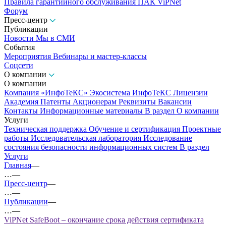
Правила гарантийного обслуживания ПАК ViPNet
Форум
Пресс-центр
Публикации
Новости
Мы в СМИ
События
Мероприятия
Вебинары и мастер-классы
Соцсети
О компании
О компании
Компания «ИнфоТеКС»
Экосистема ИнфоТеКС
Лицензии
Академия
Патенты
Акционерам
Реквизиты
Вакансии
Контакты
Информационные материалы
В раздел О компании
Услуги
Техническая поддержка
Обучение и сертификация
Проектные
работы
Исследовательская лаборатория
Исследование
состояния безопасности информационных систем
В раздел
Услуги
Главная
—
…
—
Пресс-центр
—
…
—
Публикации
—
…
—
ViPNet SafeBoot – окончание срока действия сертификата