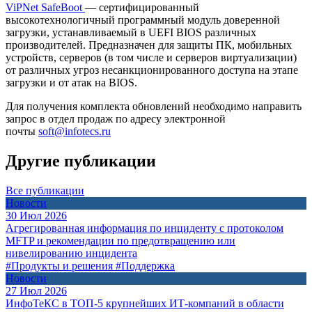
ViPNet SafeBoot
— сертифицированный
высокотехнологичный программный модуль доверенной
загрузки, устанавливаемый в UEFI BIOS различных
производителей. Предназначен для защиты ПК, мобильных
устройств, серверов (в том числе и серверов виртуализации)
от различных угроз несанкционированного доступа на этапе
загрузки и от атак на BIOS.
Для получения комплекта обновлений необходимо направить
запрос в отдел продаж по адресу электронной
почты
soft@infotecs.ru
Другие публикации
Все публикации
Новости
30 Июл 2026
Агрегированная информация по инциденту с протоколом
MFTP и рекомендации по предотвращению или
нивелированию инцидента
#Продукты и решения
#Поддержка
Новости
27 Июл 2026
ИнфоТеКС в ТОП-5 крупнейших ИТ-компаний в области