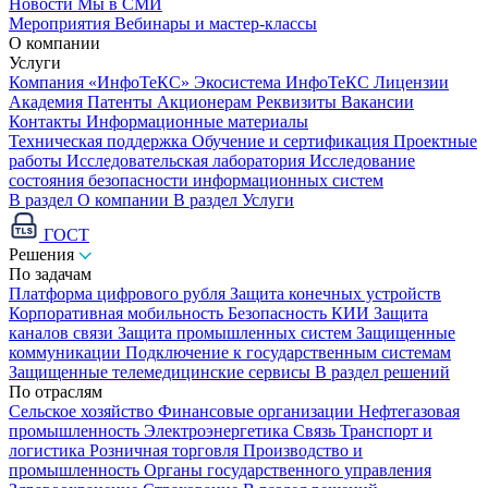
Новости
Мы в СМИ
Мероприятия
Вебинары и мастер-классы
О компании
Услуги
Компания «ИнфоТеКС»
Экосистема ИнфоТеКС
Лицензии
Академия
Патенты
Акционерам
Реквизиты
Вакансии
Контакты
Информационные материалы
Техническая поддержка
Обучение и сертификация
Проектные
работы
Исследовательская лаборатория
Исследование
состояния безопасности информационных систем
В раздел О компании
В раздел Услуги
ГОСТ
Решения
По задачам
Платформа цифрового рубля
Защита конечных устройств
Корпоративная мобильность
Безопасность КИИ
Защита
каналов связи
Защита промышленных систем
Защищенные
коммуникации
Подключение к государственным системам
Защищенные телемедицинские сервисы
В раздел решений
По отраслям
Сельское хозяйство
Финансовые организации
Нефтегазовая
промышленность
Электроэнергетика
Связь
Транспорт и
логистика
Розничная торговля
Производство и
промышленность
Органы государственного управления