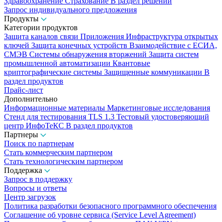
Здравоохранение
Страхование
В раздел решений
Запрос индивидуального предложения
Продукты
Категории продуктов
Защита каналов связи
Приложения
Инфраструктура открытых
ключей
Защита конечных устройств
Взаимодействие с ЕСИА,
СМЭВ
Системы обнаружения вторжений
Защита систем
промышленной автоматизации
Квантовые
криптографические системы
Защищенные коммуникации
В
раздел продуктов
Прайс-лист
Дополнительно
Информационные материалы
Маркетинговые исследования
Стенд для тестирования TLS 1.3
Тестовый удостоверяющий
центр ИнфоТеКС
В раздел продуктов
Партнеры
Поиск по партнерам
Стать коммерческим партнером
Стать технологическим партнером
Поддержка
Запрос в поддержку
Вопросы и ответы
Центр загрузок
Политика разработки безопасного программного обеспечения
Соглашение об уровне сервиса (Service Level Agreement)