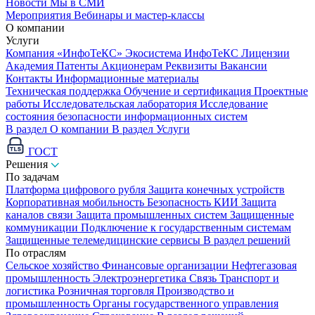
Новости
Мы в СМИ
Мероприятия
Вебинары и мастер-классы
О компании
Услуги
Компания «ИнфоТеКС»
Экосистема ИнфоТеКС
Лицензии
Академия
Патенты
Акционерам
Реквизиты
Вакансии
Контакты
Информационные материалы
Техническая поддержка
Обучение и сертификация
Проектные
работы
Исследовательская лаборатория
Исследование
состояния безопасности информационных систем
В раздел О компании
В раздел Услуги
ГОСТ
Решения
По задачам
Платформа цифрового рубля
Защита конечных устройств
Корпоративная мобильность
Безопасность КИИ
Защита
каналов связи
Защита промышленных систем
Защищенные
коммуникации
Подключение к государственным системам
Защищенные телемедицинские сервисы
В раздел решений
По отраслям
Сельское хозяйство
Финансовые организации
Нефтегазовая
промышленность
Электроэнергетика
Связь
Транспорт и
логистика
Розничная торговля
Производство и
промышленность
Органы государственного управления