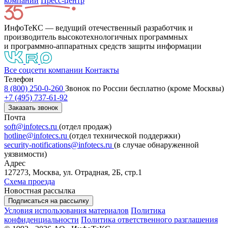
компании
Пресс-центр
ИнфоТеКС — ведущий отечественный разработчик и
производитель высокотехнологичных программных
и программно-аппаратных средств защиты информации
Все соцсети компании
Контакты
Телефон
8 (800) 250-0-260
Звонок по России бесплатно (кроме Москвы)
+7 (495) 737-61-92
Заказать звонок
Почта
soft@infotecs.ru
(отдел продаж)
hotline@infotecs.ru
(отдел технической поддержки)
security-notifications@infotecs.ru
(в случае обнаруженной
уязвимости)
Адрес
127273, Москва, ул. Отрадная, 2Б, стр.1
Схема проезда
Новостная рассылка
Подписаться на рассылку
Условия использования материалов
Политика
конфиденциальности
Политика ответственного разглашения