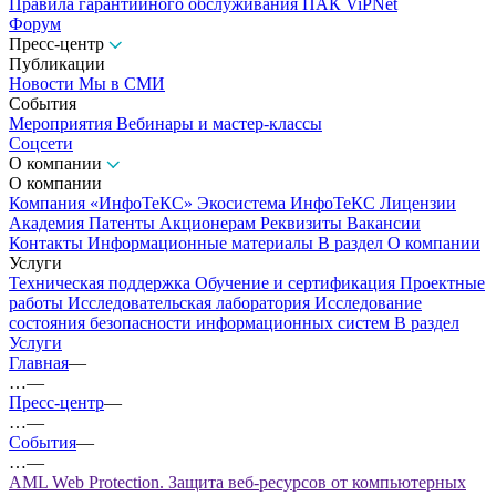
Правила гарантийного обслуживания ПАК ViPNet
Форум
Пресс-центр
Публикации
Новости
Мы в СМИ
События
Мероприятия
Вебинары и мастер-классы
Соцсети
О компании
О компании
Компания «ИнфоТеКС»
Экосистема ИнфоТеКС
Лицензии
Академия
Патенты
Акционерам
Реквизиты
Вакансии
Контакты
Информационные материалы
В раздел О компании
Услуги
Техническая поддержка
Обучение и сертификация
Проектные
работы
Исследовательская лаборатория
Исследование
состояния безопасности информационных систем
В раздел
Услуги
Главная
—
…
—
Пресс-центр
—
…
—
События
—
…
—
AML Web Protection. Защита веб-ресурсов от компьютерных