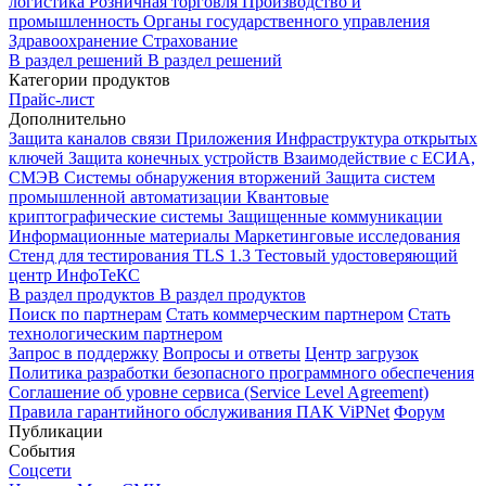
логистика
Розничная торговля
Производство и
промышленность
Органы государственного управления
Здравоохранение
Страхование
В раздел решений
В раздел решений
Категории продуктов
Прайс-лист
Дополнительно
Защита каналов связи
Приложения
Инфраструктура открытых
ключей
Защита конечных устройств
Взаимодействие с ЕСИА,
СМЭВ
Системы обнаружения вторжений
Защита систем
промышленной автоматизации
Квантовые
криптографические системы
Защищенные коммуникации
Информационные материалы
Маркетинговые исследования
Стенд для тестирования TLS 1.3
Тестовый удостоверяющий
центр ИнфоТеКС
В раздел продуктов
В раздел продуктов
Поиск по партнерам
Стать коммерческим партнером
Стать
технологическим партнером
Запрос в поддержку
Вопросы и ответы
Центр загрузок
Политика разработки безопасного программного обеспечения
Соглашение об уровне сервиса (Service Level Agreement)
Правила гарантийного обслуживания ПАК ViPNet
Форум
Публикации
События
Соцсети