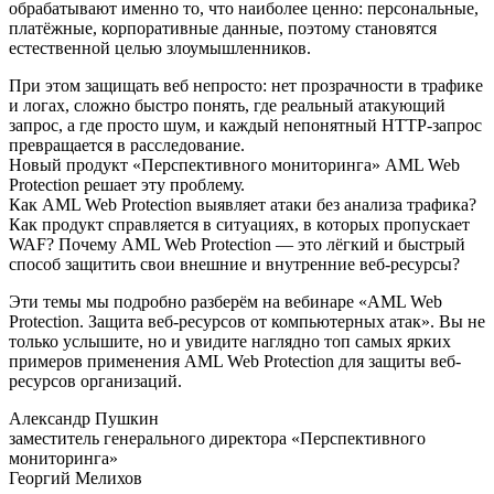
обрабатывают именно то, что наиболее ценно: персональные,
платёжные, корпоративные данные, поэтому становятся
естественной целью злоумышленников.
При этом защищать веб непросто: нет прозрачности в трафике
и логах, сложно быстро понять, где реальный атакующий
запрос, а где просто шум, и каждый непонятный HTTP-запрос
превращается в расследование.
Новый продукт «Перспективного мониторинга» AML Web
Protection решает эту проблему.
Как AML Web Protection выявляет атаки без анализа трафика?
Как продукт справляется в ситуациях, в которых пропускает
WAF? Почему AML Web Protection — это лёгкий и быстрый
способ защитить свои внешние и внутренние веб-ресурсы?
Эти темы мы подробно разберём на вебинаре «AML Web
Protection. Защита веб-ресурсов от компьютерных атак». Вы не
только услышите, но и увидите наглядно топ самых ярких
примеров применения AML Web Protection для защиты веб-
ресурсов организаций.
Александр Пушкин
заместитель генерального директора «Перспективного
мониторинга»
Георгий Мелихов