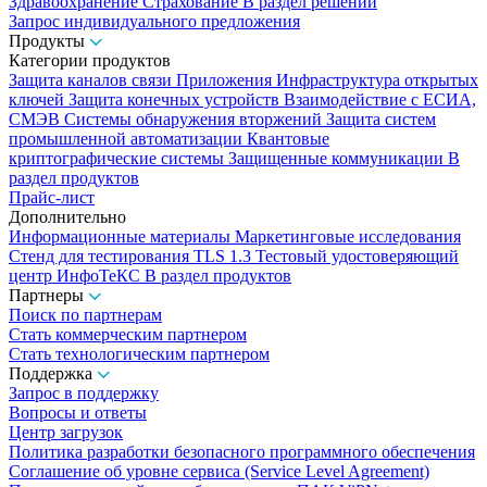
Здравоохранение
Страхование
В раздел решений
Запрос индивидуального предложения
Продукты
Категории продуктов
Защита каналов связи
Приложения
Инфраструктура открытых
ключей
Защита конечных устройств
Взаимодействие с ЕСИА,
СМЭВ
Системы обнаружения вторжений
Защита систем
промышленной автоматизации
Квантовые
криптографические системы
Защищенные коммуникации
В
раздел продуктов
Прайс-лист
Дополнительно
Информационные материалы
Маркетинговые исследования
Стенд для тестирования TLS 1.3
Тестовый удостоверяющий
центр ИнфоТеКС
В раздел продуктов
Партнеры
Поиск по партнерам
Стать коммерческим партнером
Стать технологическим партнером
Поддержка
Запрос в поддержку
Вопросы и ответы
Центр загрузок
Политика разработки безопасного программного обеспечения
Соглашение об уровне сервиса (Service Level Agreement)