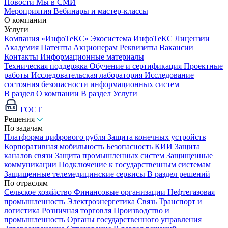
Новости
Мы в СМИ
Мероприятия
Вебинары и мастер-классы
О компании
Услуги
Компания «ИнфоТеКС»
Экосистема ИнфоТеКС
Лицензии
Академия
Патенты
Акционерам
Реквизиты
Вакансии
Контакты
Информационные материалы
Техническая поддержка
Обучение и сертификация
Проектные
работы
Исследовательская лаборатория
Исследование
состояния безопасности информационных систем
В раздел О компании
В раздел Услуги
ГОСТ
Решения
По задачам
Платформа цифрового рубля
Защита конечных устройств
Корпоративная мобильность
Безопасность КИИ
Защита
каналов связи
Защита промышленных систем
Защищенные
коммуникации
Подключение к государственным системам
Защищенные телемедицинские сервисы
В раздел решений
По отраслям
Сельское хозяйство
Финансовые организации
Нефтегазовая
промышленность
Электроэнергетика
Связь
Транспорт и
логистика
Розничная торговля
Производство и
промышленность
Органы государственного управления