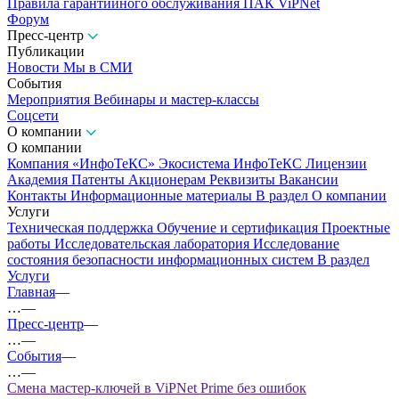
Правила гарантийного обслуживания ПАК ViPNet
Форум
Пресс-центр
Публикации
Новости
Мы в СМИ
События
Мероприятия
Вебинары и мастер-классы
Соцсети
О компании
О компании
Компания «ИнфоТеКС»
Экосистема ИнфоТеКС
Лицензии
Академия
Патенты
Акционерам
Реквизиты
Вакансии
Контакты
Информационные материалы
В раздел О компании
Услуги
Техническая поддержка
Обучение и сертификация
Проектные
работы
Исследовательская лаборатория
Исследование
состояния безопасности информационных систем
В раздел
Услуги
Главная
—
…
—
Пресс-центр
—
…
—
События
—
…
—
Смена мастер-ключей в ViPNet Prime без ошибок