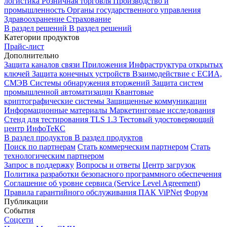
логистика
Розничная торговля
Производство и
промышленность
Органы государственного управления
Здравоохранение
Страхование
В раздел решений
В раздел решений
Категории продуктов
Прайс-лист
Дополнительно
Защита каналов связи
Приложения
Инфраструктура открытых
ключей
Защита конечных устройств
Взаимодействие с ЕСИА,
СМЭВ
Системы обнаружения вторжений
Защита систем
промышленной автоматизации
Квантовые
криптографические системы
Защищенные коммуникации
Информационные материалы
Маркетинговые исследования
Стенд для тестирования TLS 1.3
Тестовый удостоверяющий
центр ИнфоТеКС
В раздел продуктов
В раздел продуктов
Поиск по партнерам
Стать коммерческим партнером
Стать
технологическим партнером
Запрос в поддержку
Вопросы и ответы
Центр загрузок
Политика разработки безопасного программного обеспечения
Соглашение об уровне сервиса (Service Level Agreement)
Правила гарантийного обслуживания ПАК ViPNet
Форум
Публикации
События
Соцсети