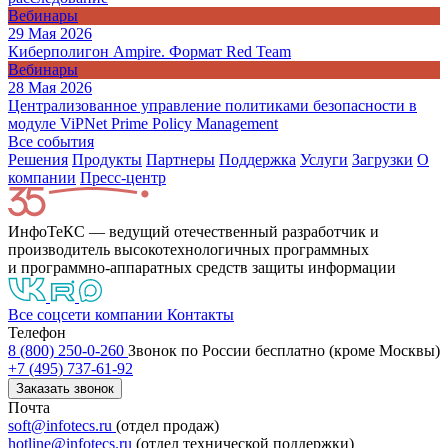
Вебинары
29 Мая 2026
Киберполигон Ampire. Формат Red Team
Вебинары
28 Мая 2026
Централизованное управление политиками безопасности в
модуле ViPNet Prime Policy Management
Все события
Решения
Продукты
Партнeры
Поддержка
Услуги
Загрузки
О
компании
Пресс-центр
ИнфоТеКС — ведущий отечественный разработчик и
производитель высокотехнологичных программных
и программно-аппаратных средств защиты информации
Все соцсети компании
Контакты
Телефон
8 (800) 250-0-260
Звонок по России бесплатно (кроме Москвы)
+7 (495) 737-61-92
Заказать звонок
Почта
soft@infotecs.ru
(отдел продаж)
hotline@infotecs.ru
(отдел технической поддержки)