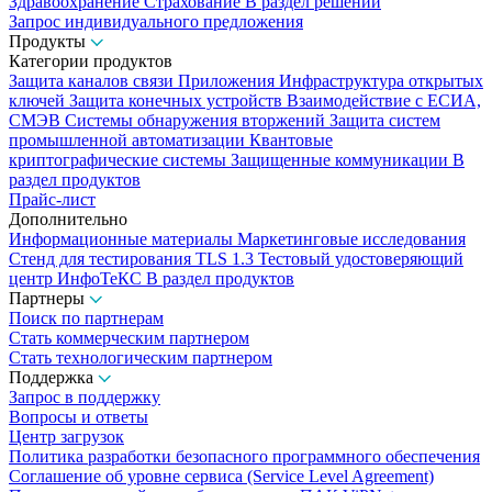
Здравоохранение
Страхование
В раздел решений
Запрос индивидуального предложения
Продукты
Категории продуктов
Защита каналов связи
Приложения
Инфраструктура открытых
ключей
Защита конечных устройств
Взаимодействие с ЕСИА,
СМЭВ
Системы обнаружения вторжений
Защита систем
промышленной автоматизации
Квантовые
криптографические системы
Защищенные коммуникации
В
раздел продуктов
Прайс-лист
Дополнительно
Информационные материалы
Маркетинговые исследования
Стенд для тестирования TLS 1.3
Тестовый удостоверяющий
центр ИнфоТеКС
В раздел продуктов
Партнеры
Поиск по партнерам
Стать коммерческим партнером
Стать технологическим партнером
Поддержка
Запрос в поддержку
Вопросы и ответы
Центр загрузок
Политика разработки безопасного программного обеспечения
Соглашение об уровне сервиса (Service Level Agreement)