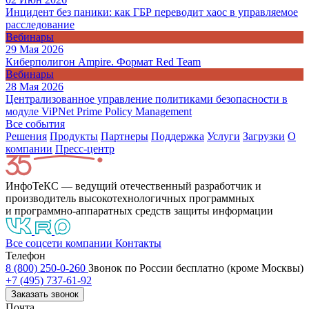
Инцидент без паники: как ГБР переводит хаос в управляемое
расследование
Вебинары
29 Мая 2026
Киберполигон Ampire. Формат Red Team
Вебинары
28 Мая 2026
Централизованное управление политиками безопасности в
модуле ViPNet Prime Policy Management
Все события
Решения
Продукты
Партнeры
Поддержка
Услуги
Загрузки
О
компании
Пресс-центр
ИнфоТеКС — ведущий отечественный разработчик и
производитель высокотехнологичных программных
и программно-аппаратных средств защиты информации
Все соцсети компании
Контакты
Телефон
8 (800) 250-0-260
Звонок по России бесплатно (кроме Москвы)
+7 (495) 737-61-92
Заказать звонок
Почта