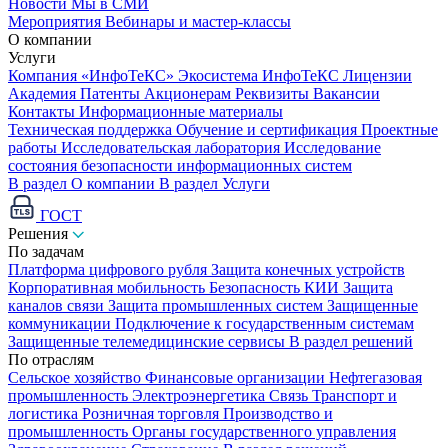
Новости
Мы в СМИ
Мероприятия
Вебинары и мастер-классы
О компании
Услуги
Компания «ИнфоТеКС»
Экосистема ИнфоТеКС
Лицензии
Академия
Патенты
Акционерам
Реквизиты
Вакансии
Контакты
Информационные материалы
Техническая поддержка
Обучение и сертификация
Проектные
работы
Исследовательская лаборатория
Исследование
состояния безопасности информационных систем
В раздел О компании
В раздел Услуги
ГОСТ
Решения
По задачам
Платформа цифрового рубля
Защита конечных устройств
Корпоративная мобильность
Безопасность КИИ
Защита
каналов связи
Защита промышленных систем
Защищенные
коммуникации
Подключение к государственным системам
Защищенные телемедицинские сервисы
В раздел решений
По отраслям
Сельское хозяйство
Финансовые организации
Нефтегазовая
промышленность
Электроэнергетика
Связь
Транспорт и
логистика
Розничная торговля
Производство и
промышленность
Органы государственного управления