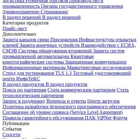
логистика
Розничная торговля
Производство и
промышленность
Органы государственного управления
Здравоохранение
Страхование
В раздел решений
В раздел решений
Категории продуктов
Прайс-лист
Дополнительно
Защита каналов связи
Приложения
Инфраструктура открытых
ключей
Защита конечных устройств
Взаимодействие с ЕСИА,
СМЭВ
Системы обнаружения вторжений
Защита систем
промышленной автоматизации
Квантовые
криптографические системы
Защищенные коммуникации
Информационные материалы
Маркетинговые исследования
Стенд для тестирования TLS 1.3
Тестовый удостоверяющий
центр ИнфоТеКС
В раздел продуктов
В раздел продуктов
Поиск по партнерам
Стать коммерческим партнером
Стать
технологическим партнером
Запрос в поддержку
Вопросы и ответы
Центр загрузок
Политика разработки безопасного программного обеспечения
Соглашение об уровне сервиса (Service Level Agreement)
Правила гарантийного обслуживания ПАК ViPNet
Форум
Публикации
События
Соцсети