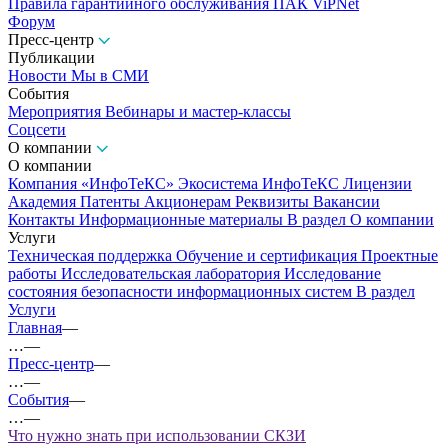
Правила гарантийного обслуживания ПАК ViPNet
Форум
Пресс-центр
Публикации
Новости
Мы в СМИ
События
Мероприятия
Вебинары и мастер-классы
Соцсети
О компании
О компании
Компания «ИнфоТеКС»
Экосистема ИнфоТеКС
Лицензии
Академия
Патенты
Акционерам
Реквизиты
Вакансии
Контакты
Информационные материалы
В раздел О компании
Услуги
Техническая поддержка
Обучение и сертификация
Проектные
работы
Исследовательская лаборатория
Исследование
состояния безопасности информационных систем
В раздел
Услуги
Главная
—
…
—
Пресс-центр
—
…
—
События
—
…
—
Что нужно знать при использовании СКЗИ