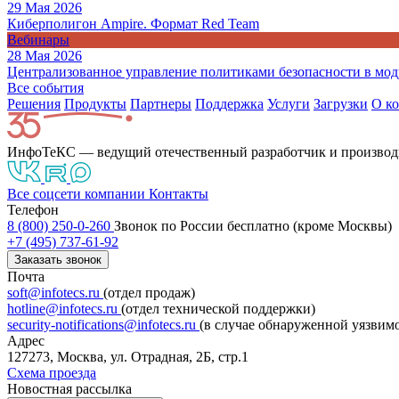
29 Мая 2026
Киберполигон Ampire. Формат Red Team
Вебинары
28 Мая 2026
Централизованное управление политиками безопасности в моду
Все события
Решения
Продукты
Партнeры
Поддержка
Услуги
Загрузки
О к
ИнфоТеКС — ведущий отечественный разработчик и производ
Все соцсети компании
Контакты
Телефон
8 (800) 250-0-260
Звонок по России бесплатно (кроме Москвы)
+7 (495) 737-61-92
Заказать звонок
Почта
soft@infotecs.ru
(отдел продаж)
hotline@infotecs.ru
(отдел технической поддержки)
security-notifications@infotecs.ru
(в случае обнаруженной уязвим
Адрес
127273, Москва, ул. Отрадная, 2Б, стр.1
Схема проезда
Новостная рассылка