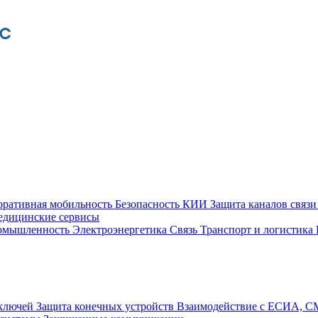
оративная мобильность
Безопасность КИИ
Защита каналов связ
едицинские сервисы
ромышленность
Электроэнергетика
Связь
Транспорт и логистика
 ключей
Защита конечных устройств
Взаимодействие с ЕСИА, 