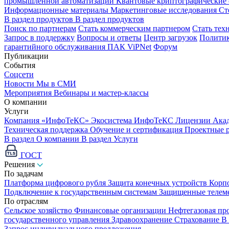
промышленной автоматизации
Квантовые криптографические
Информационные материалы
Маркетинговые исследования
Ст
В раздел продуктов
В раздел продуктов
Поиск по партнерам
Стать коммерческим партнером
Стать тех
Запрос в поддержку
Вопросы и ответы
Центр загрузок
Политик
гарантийного обслуживания ПАК ViPNet
Форум
Публикации
События
Соцсети
Новости
Мы в СМИ
Мероприятия
Вебинары и мастер-классы
О компании
Услуги
Компания «ИнфоТеКС»
Экосистема ИнфоТеКС
Лицензии
Ака
Техническая поддержка
Обучение и сертификация
Проектные 
В раздел О компании
В раздел Услуги
ГОСТ
Решения
По задачам
Платформа цифрового рубля
Защита конечных устройств
Корп
Подключение к государственным системам
Защищенные телем
По отраслям
Сельское хозяйство
Финансовые организации
Нефтегазовая п
государственного управления
Здравоохранение
Страхование
В
Запрос индивидуального предложения