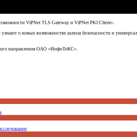
озможности ViPNet TLS Gateway и ViPNet PKI Client».
узнают о новых возможностях шлюза безопасности и универсал
ового направления ОАО «ИнфоТеКС».
к
асследование