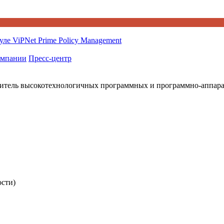
ле ViPNet Prime Policy Management
омпании
Пресс-центр
итель высокотехнологичных программных и программно-аппар
ости)