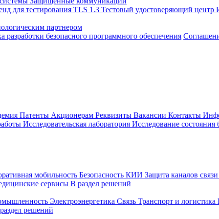
 системы
Защищенные коммуникации
енд для тестирования TLS 1.3
Тестовый удостоверяющий центр
нологическим партнером
а разработки безопасного программного обеспечения
Соглашение
демия
Патенты
Акционерам
Реквизиты
Вакансии
Контакты
Инф
работы
Исследовательская лаборатория
Исследование состояния
оративная мобильность
Безопасность КИИ
Защита каналов связ
едицинские сервисы
В раздел решений
ромышленность
Электроэнергетика
Связь
Транспорт и логистика
 раздел решений