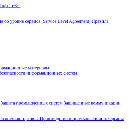
 ИнфоТеКС
 об уровне сервиса (Service Level Agreement)
Правила
ормационные материалы
 безопасности информационных систем
и
Защита промышленных систем
Защищенные коммуникации
Розничная торговля
Производство и промышленность
Органы