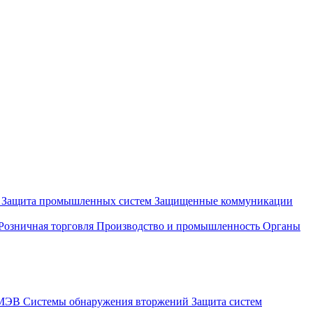
и
Защита промышленных систем
Защищенные коммуникации
Розничная торговля
Производство и промышленность
Органы
СМЭВ
Системы обнаружения вторжений
Защита систем