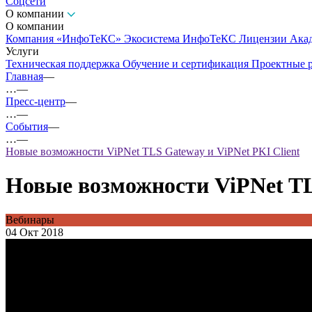
Соцсети
О компании
О компании
Компания «ИнфоТеКС»
Экосистема ИнфоТеКС
Лицензии
Ака
Услуги
Техническая поддержка
Обучение и сертификация
Проектные 
Главная
—
…
—
Пресс-центр
—
…
—
События
—
…
—
Новые возможности ViPNet TLS Gateway и ViPNet PKI Client
Новые возможности ViPNet TL
Вебинары
04 Окт 2018