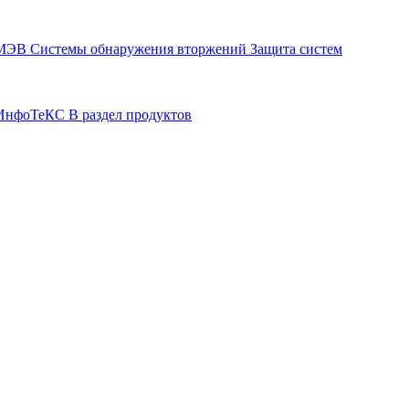
СМЭВ
Системы обнаружения вторжений
Защита систем
р ИнфоТеКС
В раздел продуктов