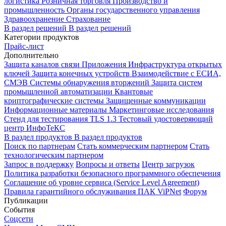
логистика
Розничная торговля
Производство и
промышленность
Органы государственного управления
Здравоохранение
Страхование
В раздел решений
В раздел решений
Категории продуктов
Прайс-лист
Дополнительно
Защита каналов связи
Приложения
Инфраструктура открытых
ключей
Защита конечных устройств
Взаимодействие с ЕСИА,
СМЭВ
Системы обнаружения вторжений
Защита систем
промышленной автоматизации
Квантовые
криптографические системы
Защищенные коммуникации
Информационные материалы
Маркетинговые исследования
Стенд для тестирования TLS 1.3
Тестовый удостоверяющий
центр ИнфоТеКС
В раздел продуктов
В раздел продуктов
Поиск по партнерам
Стать коммерческим партнером
Стать
технологическим партнером
Запрос в поддержку
Вопросы и ответы
Центр загрузок
Политика разработки безопасного программного обеспечения
Соглашение об уровне сервиса (Service Level Agreement)
Правила гарантийного обслуживания ПАК ViPNet
Форум
Публикации
События
Соцсети