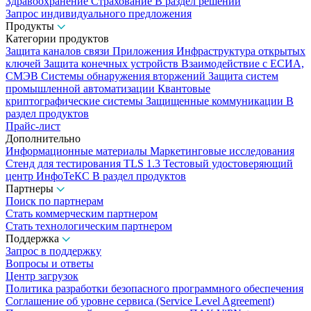
Здравоохранение
Страхование
В раздел решений
Запрос индивидуального предложения
Продукты
Категории продуктов
Защита каналов связи
Приложения
Инфраструктура открытых
ключей
Защита конечных устройств
Взаимодействие с ЕСИА,
СМЭВ
Системы обнаружения вторжений
Защита систем
промышленной автоматизации
Квантовые
криптографические системы
Защищенные коммуникации
В
раздел продуктов
Прайс-лист
Дополнительно
Информационные материалы
Маркетинговые исследования
Стенд для тестирования TLS 1.3
Тестовый удостоверяющий
центр ИнфоТеКС
В раздел продуктов
Партнеры
Поиск по партнерам
Стать коммерческим партнером
Стать технологическим партнером
Поддержка
Запрос в поддержку
Вопросы и ответы
Центр загрузок
Политика разработки безопасного программного обеспечения
Соглашение об уровне сервиса (Service Level Agreement)