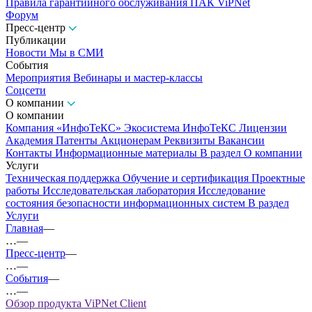
Правила гарантийного обслуживания ПАК ViPNet
Форум
Пресс-центр
Публикации
Новости
Мы в СМИ
События
Мероприятия
Вебинары и мастер-классы
Соцсети
О компании
О компании
Компания «ИнфоТеКС»
Экосистема ИнфоТеКС
Лицензии
Академия
Патенты
Акционерам
Реквизиты
Вакансии
Контакты
Информационные материалы
В раздел О компании
Услуги
Техническая поддержка
Обучение и сертификация
Проектные
работы
Исследовательская лаборатория
Исследование
состояния безопасности информационных систем
В раздел
Услуги
Главная
—
…
—
Пресс-центр
—
…
—
События
—
…
—
Обзор продукта ViPNet Client