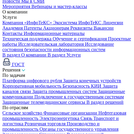
Новости
Мы в СМИ
Мероприятия
Вебинары и мастер-классы
О компании
Услуги
Компания «ИнфоТеКС»
Экосистема ИнфоТеКС
Лицензии
Академия
Патенты
Акционерам
Реквизиты
Вакансии
Контакты
Информационные материалы
Техническая поддержка
Обучение и сертификация
Проектные
работы
Исследовательская лаборатория
Исследование
состояния безопасности информационных систем
В раздел О компании
В раздел Услуги
ГОСТ
Решения
По задачам
Платформа цифрового рубля
Защита конечных устройств
Корпоративная мобильность
Безопасность КИИ
Защита
каналов связи
Защита промышленных систем
Защищенные
коммуникации
Подключение к государственным системам
Защищенные телемедицинские сервисы
В раздел решений
По отраслям
Сельское хозяйство
Финансовые организации
Нефтегазовая
промышленность
Электроэнергетика
Связь
Транспорт и
логистика
Розничная торговля
Производство и
промышленность
Органы государственного управления