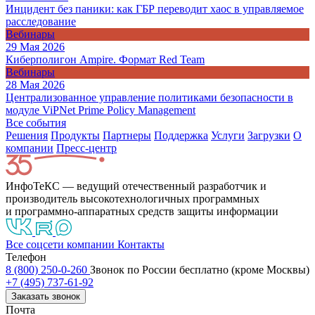
Инцидент без паники: как ГБР переводит хаос в управляемое
расследование
Вебинары
29 Мая 2026
Киберполигон Ampire. Формат Red Team
Вебинары
28 Мая 2026
Централизованное управление политиками безопасности в
модуле ViPNet Prime Policy Management
Все события
Решения
Продукты
Партнeры
Поддержка
Услуги
Загрузки
О
компании
Пресс-центр
ИнфоТеКС — ведущий отечественный разработчик и
производитель высокотехнологичных программных
и программно-аппаратных средств защиты информации
Все соцсети компании
Контакты
Телефон
8 (800) 250-0-260
Звонок по России бесплатно (кроме Москвы)
+7 (495) 737-61-92
Заказать звонок
Почта